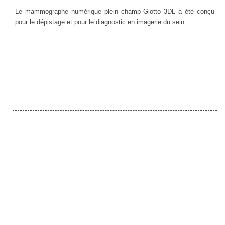
Le mammographe numérique plein champ Giotto 3DL a été conçu
pour le dépistage et pour le diagnostic en imagerie du sein.
Pratique et efficace avec un design original, il est doté de
caractéristiques uniques en matière de technologie et d’ergonomie.
L’innovation dans le positionnement : l'utilisateur peut opter pour un
positionnement conventionnel ou en un positionnement Face to
Face. Pour plus de confort, le statif possède la particularité de
s'incliner et s’adapte à la mor-phologie des patientes. L’interface
Raffaello®, simple et intuitive, est dotée d’outils de visualisation et
de traite-ment spécifiques à la mammographie : un affichage
immédiat des images, des procé-dures d’acquisition automatisées
et personnalisées.
Un temps d’examen réduit, une qualité d’image optimale à faible
dose et un excellent positionnement prix font du Giotto 3DL une
solution idéale pour franchir sereinement l’étape nécessaire de la
mammographie CR vers la mammographie plein champ DR.