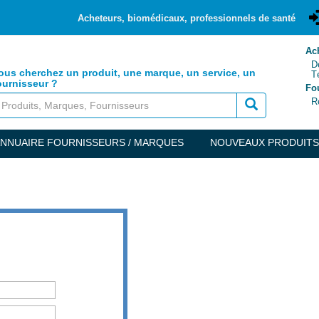
Acheteurs, biomédicaux, professionnels de santé
Ach
Dem
ous cherchez un produit, une marque, un service, un
Té
ournisseur ?
Fo
Réf
NNUAIRE FOURNISSEURS / MARQUES
NOUVEAUX PRODUITS