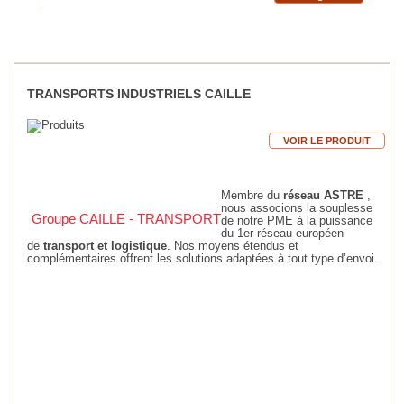
TRANSPORTS INDUSTRIELS CAILLE
VOIR LE PRODUIT
Membre du
réseau ASTRE
,
nous associons la souplesse
Groupe CAILLE - TRANSPORT
de notre PME à la puissance
du 1er réseau européen
de
transport et logistique
. Nos moyens étendus et
complémentaires offrent les solutions adaptées à tout type d’envoi.
Le Groupe Caille met à votre disposition des
solutions
de transport
ainsi que des conducteurs professionnels pour
le transfert de vos biens et marchandises.
Nous vous offrons nos services en France et à l’international.
Les atouts des
transports Caille
Mise à disposition des capacités du groupement de transporteurs
européens ASTRE et de son réseau PALET SYSTEM,
Sécurisation de vos transports grâce à notre système de traçabilité
et de géolocalisation,
Conception des solutions de transport conformes à vos volumes et
délais,