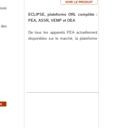
isés
ECLIPSE, plateforme ORL complète :
PEA, ASSR, VEMP et OEA
 des
De tous les appareils PEA actuellement
disponibles sur le marché, la plateforme
modulaire ECLIPSE bénéficie du plus
grand nombre de fonctions pertinentes
pour les praticiens hospitaliers. La
plateforme est une alliance parfaite de
flexibilité des paramètres et de simplicité
d’utilisation.
ECLIPSE permet de réaliser, à l’aide d’un
unique système :
. PEA et PEAe pour les tests d’implants
cochléaires
it
. PEAA rapide et objectif (via le logiciel
ABRIS)
. ASSR, alliant vitesse et précision
. OEA (DPOEA et TOEA)