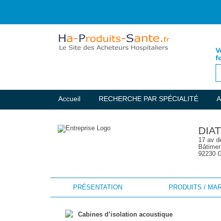
V
f
Accueil
RECHERCHE PAR SPÉCIALITÉ
A
DIA
17 av d
Bâtimen
92230 
PRÉSENTATION
PRODUITS / MA
Cabines d’isolation acoustique