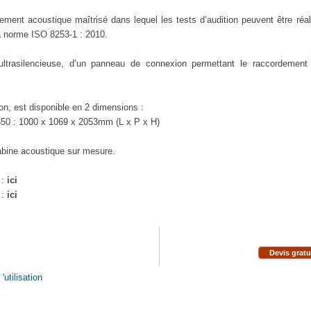
ement acoustique maîtrisé dans lequel les tests d’audition peuvent être réal
la norme ISO 8253-1 : 2010.
 ultrasilencieuse, d’un panneau de connexion permettant le raccordement
.
son, est disponible en 2 dimensions :
 350 : 1000 x 1069 x 2053mm (L x P x H)
cabine acoustique sur mesure.
 :
ici
 :
ici
Devis gratu
utilisation