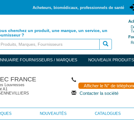
Acheteurs, biomédicaux, professionnels de santé
Ach
Dem
ous cherchez un produit, une marque, un service, un
Té
ournisseur ?
Fo
Réf
NNUAIRE FOURNISSEURS / MARQUES
NOUVEAUX PRODUITS
TEC FRANCE
es Louvresses
Afficher le N° de téléphon
t A1
Contacter la société
GENNEVILLIERS
RQUES
NOUVEAUTÉS
CATALOGUES