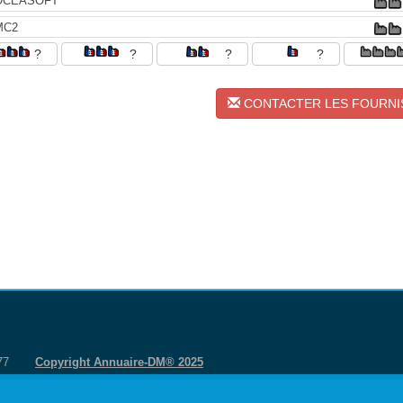
OCEASOFT
MC2
?
?
?
?
CONTACTER LES FOURN
 77
Copyright Annuaire-DM® 2025