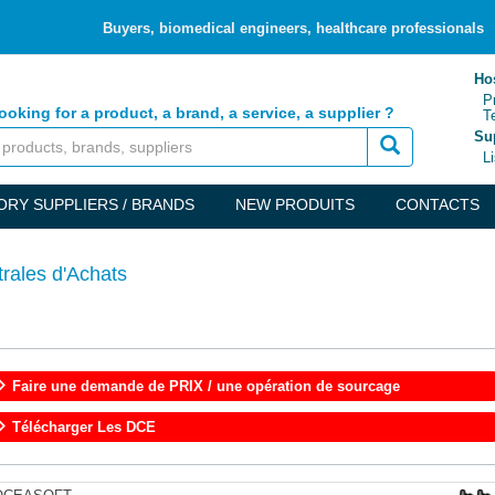
Buyers, biomedical engineers, healthcare professionals
Hos
Pri
ooking for a product, a brand, a service, a supplier ?
Te
Sup
Lis
ORY SUPPLIERS / BRANDS
NEW PRODUITS
CONTACTS
trales d'Achats
Faire une demande de PRIX / une opération de sourcage
Télécharger Les DCE