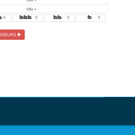
Info +
Info +
?
?
?
?
ISSEURS