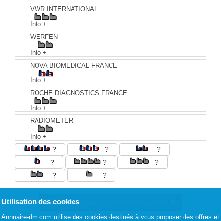
VWR INTERNATIONAL
Info +
WERFEN
Info +
NOVA BIOMEDICAL FRANCE
Info +
ROCHE DIAGNOSTICS FRANCE
Info +
RADIOMETER
Info +
?
?
?
?
?
?
?
?
Utilisation des cookies
CONTACTER LES FOURNISSEURS
Annuaire-dm.com utilise des cookies destinés à vous proposer des offres et