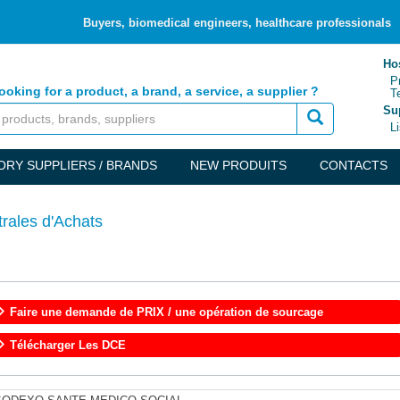
Buyers, biomedical engineers, healthcare professionals
Hos
Pri
ooking for a product, a brand, a service, a supplier ?
Te
Sup
Lis
ORY SUPPLIERS / BRANDS
NEW PRODUITS
CONTACTS
trales d'Achats
Faire une demande de PRIX / une opération de sourcage
Télécharger Les DCE