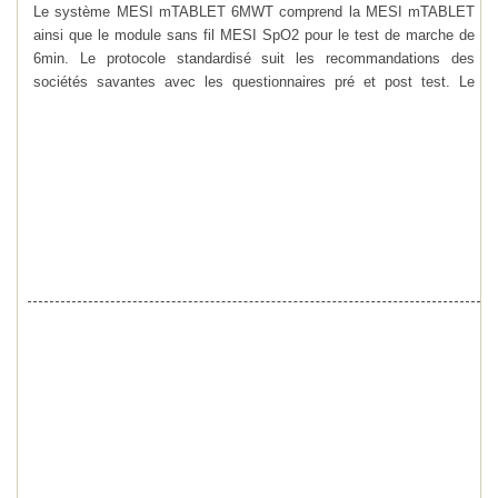
Le système MESI mTABLET 6MWT comprend la MESI mTABLET
ainsi que le module sans fil MESI SpO2 pour le test de marche de
6min. Le protocole standardisé suit les recommandations des
sociétés savantes avec les questionnaires pré et post test. Le
module sans fil permet aux services d’explorations respiratoire et
aux kinésisthérapeutes de suivre en continu l’évolution de la SpO2
pendant tout le test de marche.
La MESI mTABLET est une tablette certifiée médicale
spécifiquement conçue pour une utilisation médicale. Elle permet la
visualisation en temps réel de l’acquisition et l’analyse des
résultats. La mTABLET est connectable au système informatique
hospitalier ou au logiciel métier des cabinets libéraux pour récupérer
les rapports de mesure.
Vidéo de démonstration :
https://vimeo.com/476255215
Extensions possibles :
- MESI ECG : pour l’ECG de repos
- MESI ABI : pour la mesure automatique et simultanée des IPS
- MESI BP : pour la mesure non invasive de la pression artérielle