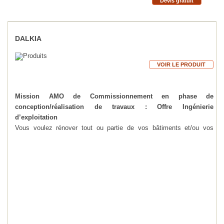
Devis gratuit
DALKIA
VOIR LE PRODUIT
Mission AMO de Commissionnement en phase de
conception/réalisation de travaux : Offre Ingénierie
d’exploitation
Vous voulez rénover tout ou partie de vos bâtiments et/ou vos
systèmes énergétiques, dans le but de les rendre compatibles de
votre nouvelle offre de soin (extensions, adaptation…) et de
maitriser vos charges d’exploitation des bâtiments.
Embarquez à vos côté un expert de l’exploitation des solutions
énergétiques en Assistance à Maitrise d’Ouvrage pour vous
accompagner dans une démarche de Commissionnement
énergétique pour une garantie de résultats.
- Propositions d’optimisation des propositions techniques du BE :