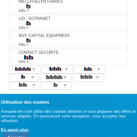
WELCH ALLYN FRANCE
Info +
LID - SOTRAMET
Info +
MVF CAPITAL EQUIPMENT
Info +
CONTACT SECURITE
Info +
?
?
?
?
?
?
?
?
Utilisation des cookies
CONTACTER LES FOURNISSEURS
Annuaire-dm.com utilise des cookies destinés à vous proposer des offres et
services adaptés. En poursuivant votre navigation, vous acceptez leur
utilisation.
CONTACTEZ-NOUS
En savoir plus