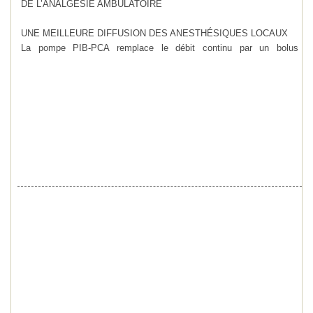
DE L’ANALGÉSIE AMBULATOIRE
UNE MEILLEURE DIFFUSION DES ANESTHÉSIQUES LOCAUX
La pompe PIB-PCA remplace le débit continu par un bolus
intermittent programmable. Cela permet à une plus grande quantité
d’anesthésique local de se diffuser latéralement le long d’une zone
qui couvrira ainsi une plus grande surface : densité du bloc et
perfusion de l’anesthésique local plus efficaces.
D’INNOMBRABLES APPLICATIONS
En procurant des bolus intermittents programmables qui inhibent la
douleur, la pompe PIB-PCA* est une solution de choix pour toutes
les infiltrations cicatricielles.
La pompe PIB-PCA permet des programmes flexibles pour traiter
aussi bien la douleur aiguë que la douleur chronique.
La pompe PIB-PCA apporte une réelle aide avec des programmes
personnalisés (bolus automatique et/ou patient), fournissant un
système plus adapté au traitement de la douleur.
*PIB (Programmable Intermittent Bolus) - Bolus Intermittent