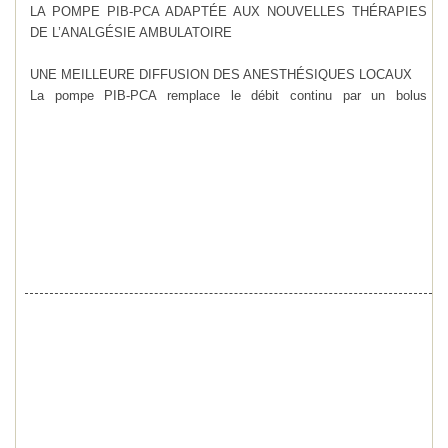
LA POMPE PIB-PCA ADAPTÉE AUX NOUVELLES THÉRAPIES
DE L’ANALGÉSIE AMBULATOIRE
UNE MEILLEURE DIFFUSION DES ANESTHÉSIQUES LOCAUX
La pompe PIB-PCA remplace le débit continu par un bolus
intermittent programmable. Cela permet à une plus grande quantité
d’anesthésique local de se diffuser latéralement le long d’une zone
qui couvrira ainsi une plus grande surface : densité du bloc et
perfusion de l’anesthésique local plus efficaces.
D’INNOMBRABLES APPLICATIONS
En procurant des bolus intermittents programmables qui inhibent la
douleur, la pompe PIB-PCA* est une solution de choix pour toutes
les infiltrations cicatricielles.
La pompe PIB-PCA permet des programmes flexibles pour traiter
aussi bien la douleur aiguë que la douleur chronique.
La pompe PIB-PCA apporte une réelle aide avec des programmes
personnalisés (bolus automatique et/ou patient), fournissant un
système plus adapté au traitement de la douleur.