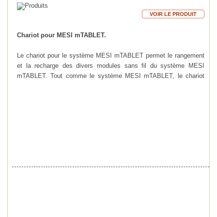
VOIR LE PRODUIT
Chariot pour MESI mTABLET.
Le chariot pour le système MESI mTABLET permet le rangement
et la recharge des divers modules sans fil du système MESI
mTABLET. Tout comme le système MESI mTABLET, le chariot
est modulable avec 1, 2 ou 3 étagères pour les modules MESI.
Système MESI mTABLET Spiro+
Le système MESI mTABLET Spiro+ comprend la MESI mTABLET
ainsi que le module sans fil de spirométrie. Sa technologie de
pneumtachographe avec auto-étalonnage intégré permet de
réaliser des mesures précises à tout moment. Un mode « pédiatrie
» est disponible pour encourager les patients les moins
coopératifs. Son design pratique et intuitif est idéal pour la pratique
quotidienne et encourager au mieux les patients à réaliser un test
de spirométrie.